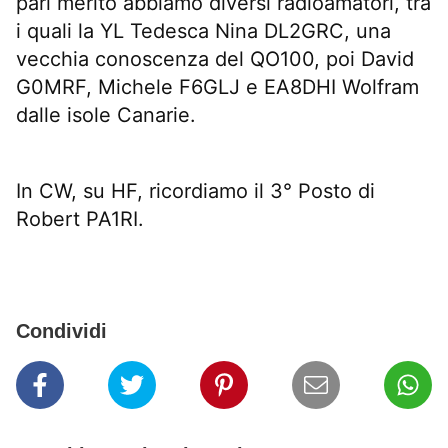
pari merito abbiamo diversi radioamatori, tra
i quali la YL Tedesca Nina DL2GRC, una
vecchia conoscenza del QO100, poi David
G0MRF, Michele F6GLJ e EA8DHI Wolfram
dalle isole Canarie.
In CW, su HF, ricordiamo il 3° Posto di
Robert PA1RI.
Condividi