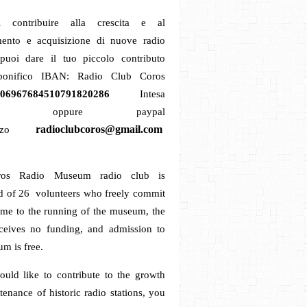
 contribuire alla crescita e al
ento e acquisizione di nuove radio
 puoi dare il tuo piccolo contributo
 bonifico
IBAN: Radio Club Coros
06967684510791820286
Intesa
paolo oppure
paypal
radioclubcoros@gmail.com
zzo
os Radio Museum radio club is
 of 26 volunteers who freely commit
time to the running of the museum, the
ceives no funding, and admission to
m is free.
ould like to contribute to the growth
enance of historic radio stations, you