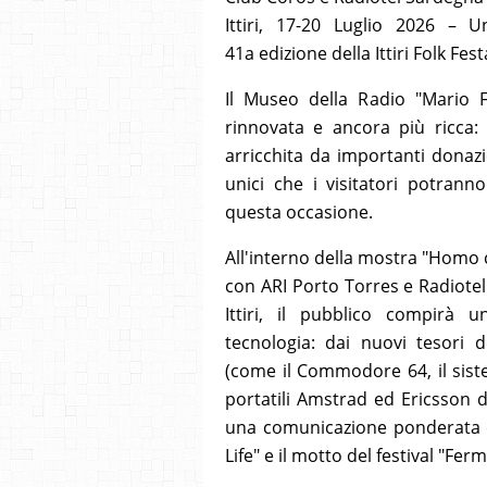
Ittiri, 17-20 Luglio 2026 – U
41a edizione della Ittiri Folk Fes
Il Museo della Radio "Mario 
rinnovata e ancora più ricca: 
arricchita da importanti donazio
unici che i visitatori potran
questa occasione.
All'interno della mostra "Homo
con ARI Porto Torres e Radiote
Ittiri, il pubblico compirà u
tecnologia: dai nuovi tesori de
(come il Commodore 64, il siste
portatili Amstrad ed Ericsson de
una comunicazione ponderata e 
Life" e il motto del festival "Ferma