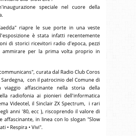
n'inaugurazione speciale nel cuore della
ta.
Faedda" riapre le sue porte in una veste
l'esposizione è stata infatti recentemente
ni di storici ricevitori radio d'epoca, pezzi
no ammirare per la prima volta proprio in
 communicans", curata dal Radio Club Coros
l Sardegna, con il patrocinio del Comune di
n viaggio affascinante nella storia della
lla radiofonia ai pionieri dell'informatica
ma Videotel, il Sinclair ZX Spectrum, i rari
gli anni '80, ecc ), riscoprendo il valore di
affascinante, in linea con lo slogan "Slow
ti • Respira • Vivi".