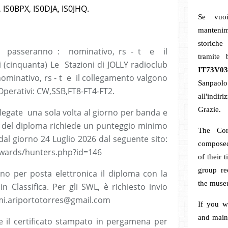
 IS0BPX, IS0DJA, IS0JHQ.
Se vuoi
mantenim
storiche
S0 passeranno : nominativo, rs - t e il
tramite
(cinquanta) Le Stazioni di JOLLY radioclub
IT73V03
minativo, rs - t e il collegamento valgono
San
Operativi: CW,SSB,FT8-FT4-FT2.
all'indiri
Grazie.
legate una sola volta al giorno per banda e
 del diploma richiede un punteggio minimo
The Cor
dal giorno 24 Luglio 2026 dal seguente sito:
composed
wards/hunters.php?id=146
of their 
group re
anno per posta elettronica il diploma con la
the museu
 Classifica. Per gli SWL, è richiesto invio
lomi.ariportotorres@gmail.com
If you w
and maint
re il certificato stampato in pergamena per