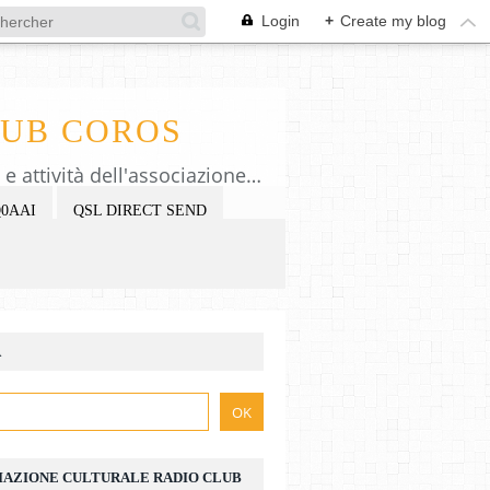
Login
+
Create my blog
LUB COROS
Pagina web e blog dell'associazione Radio Club Coros. Info e pubblicazione eventi e attività dell'associazione che cura il museo della Radio Mario Faedda. Old radio, laboratorio, ham MDXC #543. Web page and blog of the cultural association Radio Club Coros. Info and publication of events and activities, old radio, lab and hamradio. Contact e-mail: radioclubcoros@gmail.com teamdxcoros@gmail.com
0AAI
QSL DIRECT SEND
A
IAZIONE CULTURALE RADIO CLUB