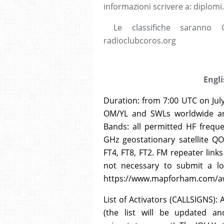
informazioni scrivere a: diplom
Le classifiche saranno ON
radioclubcoros.org
English rules 9t
Duration: from 7:00 UTC on July 
OM/YL and SWLs worldwide are 
Bands: all permitted HF freque
GHz geostationary satellite Q
FT4, FT8, FT2. FM repeater links 
not necessary to submit a log
https://www.mapforham.com/awa
List of Activators (CALLSIGNS):
(the list will be updated a