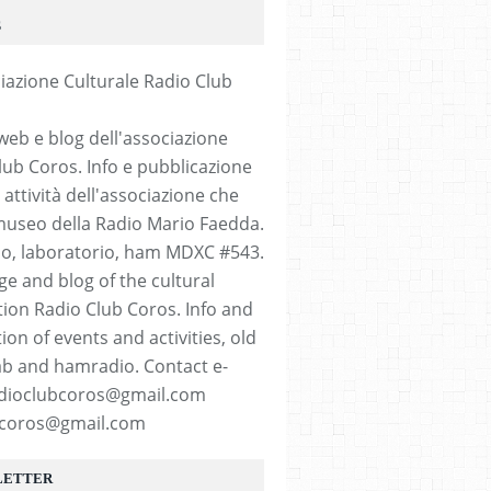
S
web e blog dell'associazione
lub Coros. Info e pubblicazione
 attività dell'associazione che
 museo della Radio Mario Faedda.
io, laboratorio, ham MDXC #543.
e and blog of the cultural
tion Radio Club Coros. Info and
ion of events and activities, old
lab and hamradio. Contact e-
adioclubcoros@gmail.com
coros@gmail.com
LETTER