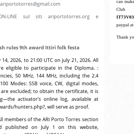
can make
i.ariportotorres@gmail.com
C
-LINE suI siti ariportotorres.org e
IT73V0
paypal a
Thank yo
h award Ittiri folk festa
14, 2026, to 21:00 UTC on july 21, 2026. All
eligible to participate in the Diploma. :
ncies, 50 MHz, 144 MHz, including the 2.4
O100 Modes: SSB voice, CW, digital modes,
are excluded; to obtain the certificate, it is
—the activator’s online log, available at
rds/hunters.php?, will serve as proof.
 All members of the ARI Porto Torres section
nd published on July 1 on this website,