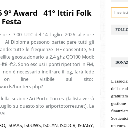
9° Award 41° Ittiri Folk
Festa
FOLL
le ore 7:00 UTC del 14 luglio 2026 alle ore
Al Diploma possono partecipare tutti gli
de: tutte le frequenze HF consentite, 50
ellite geostazionario a 2,4 ghz QO100 Modi:
DONAZ
t8 -ft2. Sono esclusi i ponti ripetitori in FM,
o non è necessario inoltrare il log, farà fede
re on line visibile sul sito:
L'associa
wards/hunters.php?
della ra
gratuita
i della sezione Ari Porto Torres (la lista verrà
gestione
Luglio su questo sito ariportotorres.net). Le
finanziam
AAI.
Sostieni
XO, IS0AAS, IS0UWS, IS0LYN, IS0DCR, IS0AGY,
un euro.