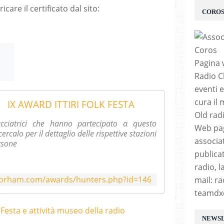
care il certificato dal sito:
CORO
Pagina 
Radio C
eventi e
cura il
IX AWARD ITTIRI FOLK FESTA
Old rad
cacciatrici che hanno partecipato a questo
Web pag
ercalo per il dettaglio delle rispettive stazioni
associa
ersone
publicat
radio, 
forham.com/awards/hunters.php?id=146
mail: r
teamdx
NEWS