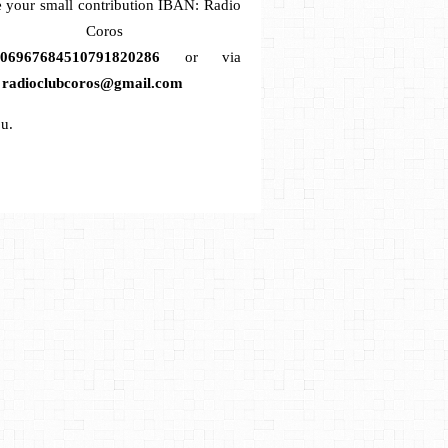
 your small contribution
IBAN: Radio
lub Coros
306967684510791820286
or via
t
radioclubcoros@gmail.com
u.