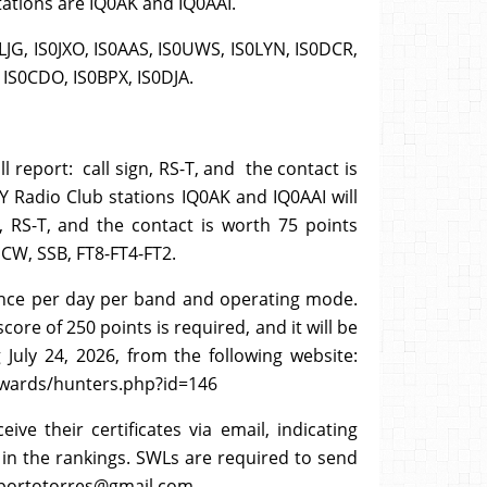
tations are IQ0AK and IQ0AAI.
JG, IS0JXO, IS0AAS, IS0UWS, IS0LYN, IS0DCR,
, IS0CDO, IS0BPX, IS0DJA.
ll report: call sign, RS-T, and the contact is
LY Radio Club stations IQ0AK and IQ0AAI will
n, RS-T, and the contact is worth 75 points
 CW, SSB, FT8-FT4-FT2.
nce per day per band and operating mode.
re of 250 points is required, and it will be
 July 24, 2026, from the following website:
wards/hunters.php?id=146
eive their certificates via email, indicating
 in the rankings. SWLs are required to send
ariportotorres@gmail.com