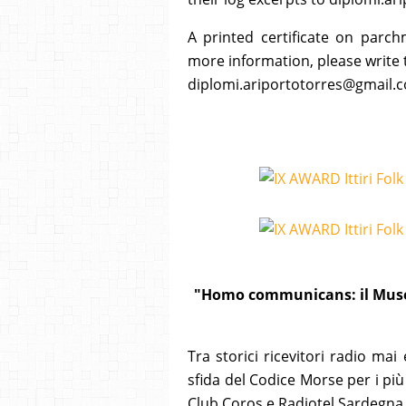
A printed certificate on parch
more information, please write 
diplomi.ariportotorres@gmail.
"Homo communicans: il Museo d
Tra storici ricevitori radio mai
sfida del Codice Morse per i più 
Club Coros e Radiotel Sardegna in