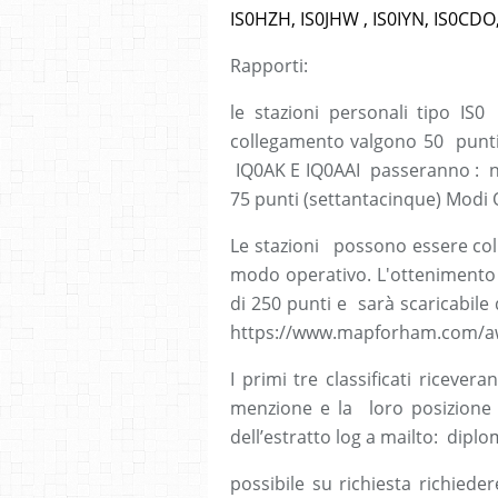
IS0HZH, IS0JHW , IS0IYN, IS0CDO,
Rapporti:
le stazioni personali tipo I
collegamento valgono 50 punti 
IQ0AK E IQ0AAI passeranno : no
75 punti (settantacinque) Modi 
Le stazioni possono essere col
modo operativo. L'ottenimento
di 250 punti e sarà scaricabile 
https://www.mapforham.com/a
I primi tre classificati ricever
menzione e la loro posizione in
dell’estratto log a mailto: dip
possibile su richiesta richiede