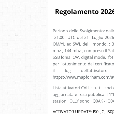
Regolamento 2026 
Periodo dello Svolgimento: dal
21:00 UTC del 21 Luglio 2026 
OM/YL ed SWL del mondo. : Ban
mhz , 144 mhz , compreso il Sat
SSB fonia CW, digital mode, ft4 -f
per l’ottenimento del certificat
il log dell’attivato
https://www.mapforham.com/a
Lista attivatori CALL : tutti i soc
aggiornata e resa pubblica il 1°
stazioni JOLLY sono IQ0AK - IQ0
ACTIVATOR UPDATE: IS0LJG, IS0J