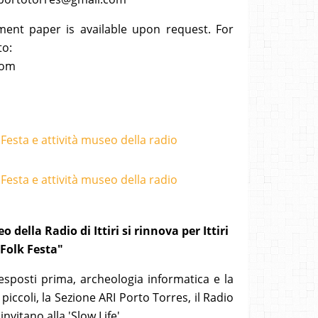
ment paper is available upon request. For
to:
com
ella Radio di Ittiri si rinnova per Ittiri
Folk Festa"
 esposti prima, archeologia informatica e la
piccoli, la Sezione ARI Porto Torres, il Radio
vitano alla 'Slow Life'.