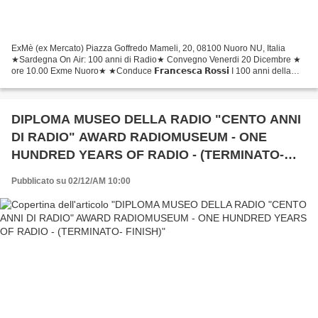
ExMè (ex Mercato) Piazza Goffredo Mameli, 20, 08100 Nuoro NU, Italia
★Sardegna On Air: 100 anni di Radio★ Convegno Venerdi 20 Dicembre ★
ore 10.00 Exme Nuoro★ ★Conduce 𝗙𝗿𝗮𝗻𝗰𝗲𝘀𝗰𝗮 𝗥𝗼𝘀𝘀𝗶 I 100 anni della
radio, da Guglielmo Marconi ai giorni nostri Programma...
DIPLOMA MUSEO DELLA RADIO "CENTO ANNI
DI RADIO" AWARD RADIOMUSEUM - ONE
HUNDRED YEARS OF RADIO - (TERMINATO-
FINISH)
Pubblicato su 02/12/AM 10:00