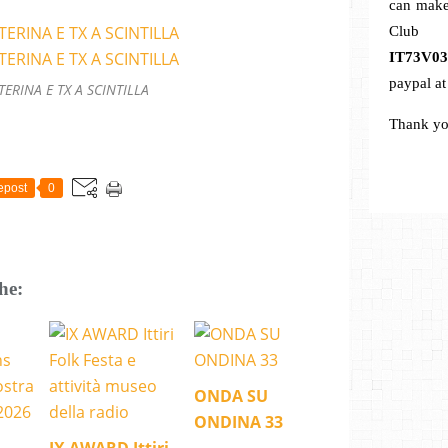
can make
C
IT73V0
paypal a
ERINA E TX A SCINTILLA
Thank yo
epost
0
he:
ONDA SU
ONDINA 33