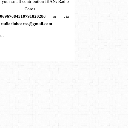
 your small contribution
IBAN: Radio
lub Coros
306967684510791820286
or via
t
radioclubcoros@gmail.com
u.