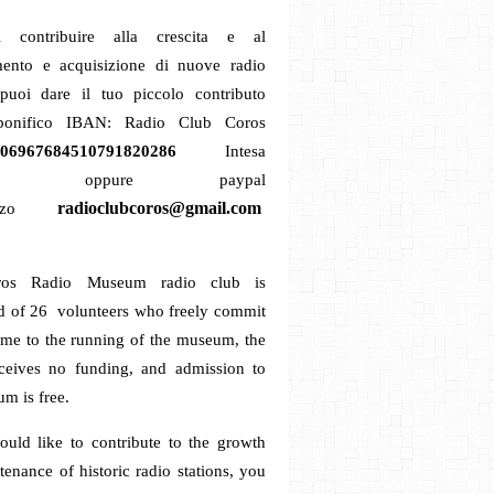
 contribuire alla crescita e al
ento e acquisizione di nuove radio
 puoi dare il tuo piccolo contributo
 bonifico
IBAN: Radio Club Coros
06967684510791820286
Intesa
paolo oppure
paypal
radioclubcoros@gmail.com
zzo
os Radio Museum radio club is
 of 26 volunteers who freely commit
time to the running of the museum, the
ceives no funding, and admission to
m is free.
ould like to contribute to the growth
enance of historic radio stations, you