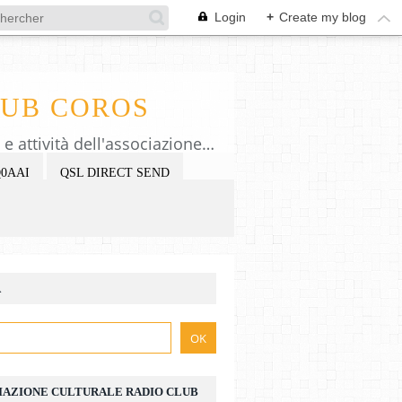
Login
+
Create my blog
LUB COROS
Pagina web e blog dell'associazione Radio Club Coros. Info e pubblicazione eventi e attività dell'associazione che cura il museo della Radio Mario Faedda. Old radio, laboratorio, ham MDXC #543. Web page and blog of the cultural association Radio Club Coros. Info and publication of events and activities, old radio, lab and hamradio. Contact e-mail: radioclubcoros@gmail.com teamdxcoros@gmail.com
0AAI
QSL DIRECT SEND
A
IAZIONE CULTURALE RADIO CLUB