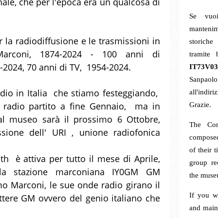
gnale, che per l'epoca era un qualcosa di
Se vuoi
mantenim
 la radiodiffusione e le trasmissioni in
storiche
Marconi, 1874-2024 - 100 anni di
tramite
4-2024, 70 anni di TV, 1954-2024.
IT73V03
San
adio in Italia che stiamo festeggiando,
all'indiri
 radio partito a fine Gennaio, ma in
Grazie.
al museo sarà il prossimo 6 Ottobre,
The Cor
sione dell' URI , unione radiofonica
composed
of their 
h è attiva per tutto il mese di Aprile,
group re
la stazione marconiana IY0GM GM
the museu
o Marconi, le sue onde radio girano il
If you w
ettere GM ovvero del genio italiano che
and maint