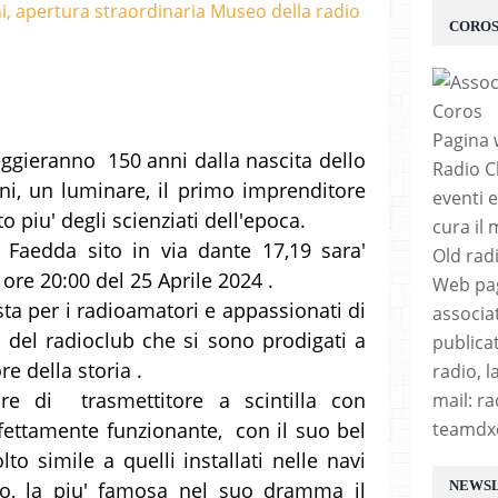
CORO
Pagina 
teggieranno 150 anni dalla nascita dello
Radio C
i, un luminare, il primo imprenditore
eventi e
o piu' degli scienziati dell'epoca.
cura il
 Faedda sito in via dante 17,19 sara'
Old rad
e ore 20:00 del 25 Aprile 2024 .
Web pag
ta per i radioamatori e appassionati di
associa
i del radioclub che si sono prodigati a
publicat
re della storia .
radio, 
re di trasmettitore a scintilla con
mail: r
ettamente funzionante, con il suo bel
teamdx
lto simile a quelli installati nelle navi
rso, la piu' famosa nel suo dramma il
NEWS