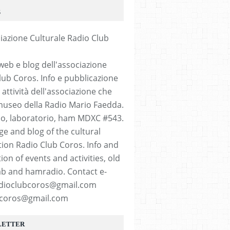
S
web e blog dell'associazione
lub Coros. Info e pubblicazione
 attività dell'associazione che
 museo della Radio Mario Faedda.
io, laboratorio, ham MDXC #543.
e and blog of the cultural
tion Radio Club Coros. Info and
ion of events and activities, old
lab and hamradio. Contact e-
adioclubcoros@gmail.com
coros@gmail.com
LETTER