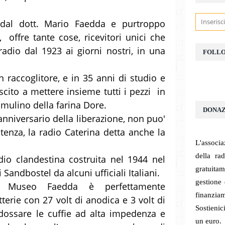
dal dott. Mario Faedda e purtroppo
offre tante cose, ricevitori unici che
radio dal 1923 ai giorni nostri, in una
FOLL
n raccoglitore, e in 35 anni di studio e
scito a mettere insieme tutti i pezzi in
ex mulino della farina Dore.
DONAZ
anniversario della liberazione, non puo'
tenza, la radio Caterina detta anche la
L'associa
della ra
io clandestina costruita nel 1944 nel
gratuita
andbostel da alcuni ufficiali Italiani.
gestione
al Museo Faedda è perfettamente
finanziam
terie con 27 volt di anodica e 3 volt di
Sostieni
dossare le cuffie ad alta impedenza e
un euro.