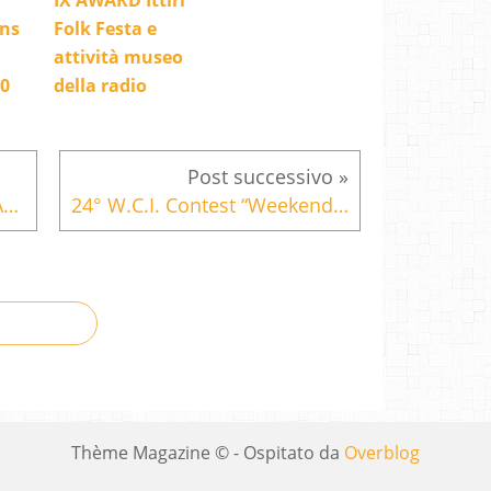
IX AWARD Ittiri
ns
Folk Festa e
attività museo
20
della radio
1° Field Day Monte Acuto (ANNULLATO)
24° W.C.I. Contest “Weekend Diploma Castelli d’Italia” 11 MAGGIO
Thème Magazine © - Ospitato da
Overblog